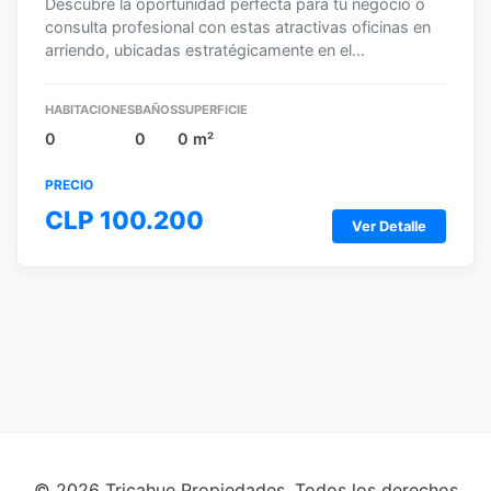
Descubre la oportunidad perfecta para tu negocio o
consulta profesional con estas atractivas oficinas en
arriendo, ubicadas estratégicamente en el…
HABITACIONES
BAÑOS
SUPERFICIE
0
0
0 m²
PRECIO
CLP 100.200
Ver Detalle
© 2026 Tricahue Propiedades. Todos los derechos