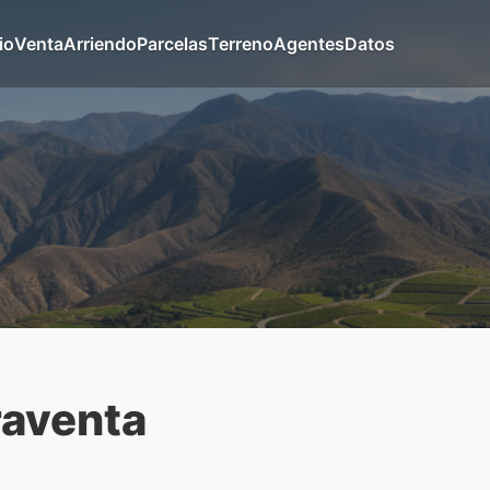
io
Venta
Arriendo
Parcelas
Terreno
Agentes
Datos
raventa