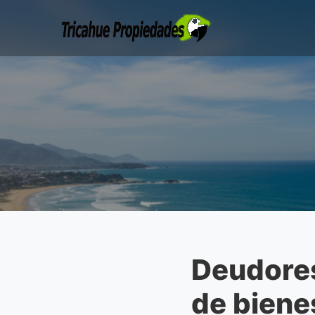
Deudores
de biene