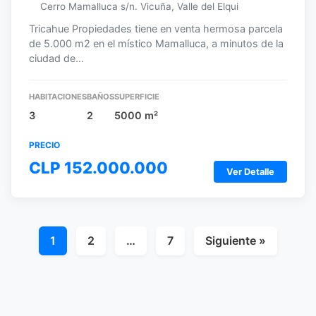
Cerro Mamalluca s/n. Vicuña, Valle del Elqui
Tricahue Propiedades tiene en venta hermosa parcela
de 5.000 m2 en el místico Mamalluca, a minutos de la
ciudad de…
HABITACIONES
BAÑOS
SUPERFICIE
3
2
5000 m²
PRECIO
CLP 152.000.000
Ver Detalle
Paginación
1
2
…
7
Siguiente »
de
entradas