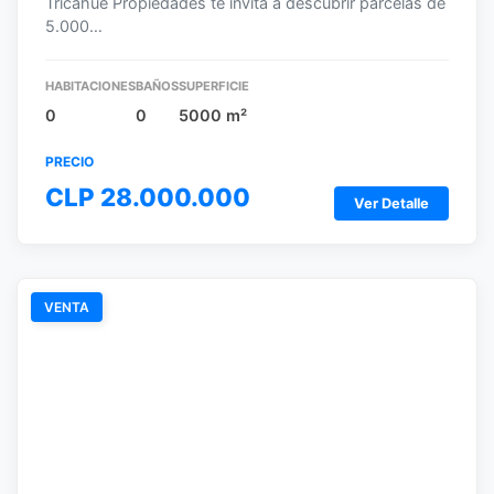
Tricahue Propiedades te invita a descubrir parcelas de
5.000…
HABITACIONES
BAÑOS
SUPERFICIE
0
0
5000 m²
PRECIO
CLP 28.000.000
Ver Detalle
VENTA