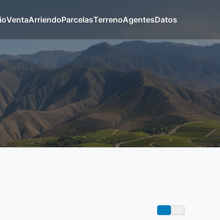
io
Venta
Arriendo
Parcelas
Terreno
Agentes
Datos