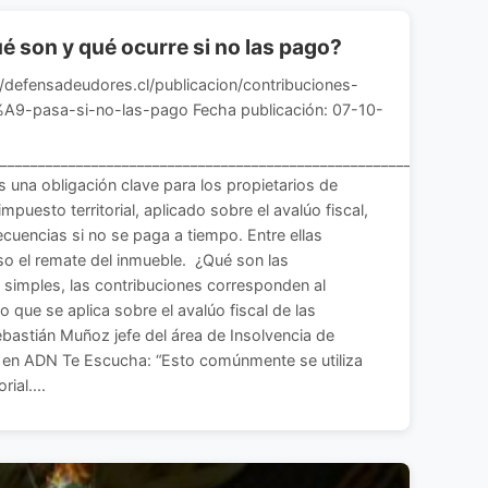
é son y qué ocurre si no las pago?
://defensadeudores.cl/publicacion/contribuciones-
pasa-si-no-las-pago Fecha publicación: 07-10-
________________________________________________________________
 una obligación clave para los propietarios de
impuesto territorial, aplicado sobre el avalúo fiscal,
uencias si no se paga a tiempo. Entre ellas
so el remate del inmueble. ¿Qué son las
 simples, las contribuciones corresponden al
uto que se aplica sobre el avalúo fiscal de las
astián Muñoz jefe del área de Insolvencia de
 en ADN Te Escucha: “Esto comúnmente se utiliza
rial....