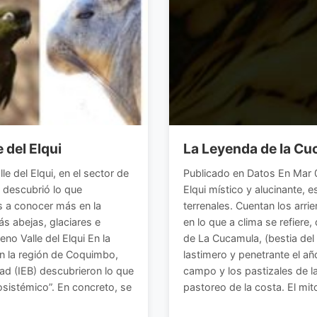
 del Elqui
La Leyenda de la C
le del Elqui, en el sector de
Publicado en Datos En Mar 0
 descubrió lo que
Elqui místico y alucinante,
s a conocer más en la
terrenales. Cuentan los arri
ás abejas, glaciares e
en lo que a clima se refiere,
eno Valle del Elqui En la
de La Cucamula, (bestia del 
 en la región de Coquimbo,
lastimero y penetrante el añ
dad (IEB) descubrieron lo que
campo y los pastizales de la 
sistémico”. En concreto, se
pastoreo de la costa. El mi