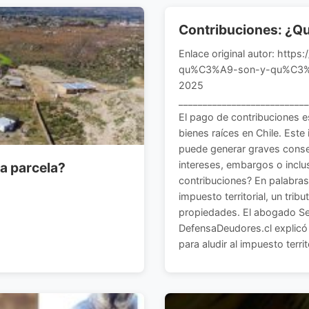
Contribuciones: ¿Qu
Enlace original autor: https
qu%C3%A9-son-y-qu%C3%A9-
2025
___________________________
El pago de contribuciones es
bienes raíces en Chile. Este 
puede generar graves consec
intereses, embargos o inclu
a parcela?
contribuciones? En palabras
impuesto territorial, un trib
propiedades. El abogado Seb
DefensaDeudores.cl explicó
para aludir al impuesto territo