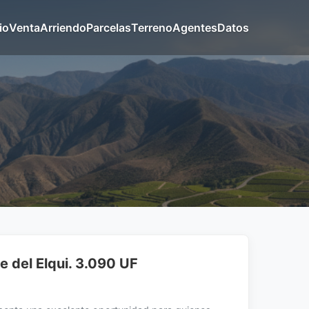
io
Venta
Arriendo
Parcelas
Terreno
Agentes
Datos
e del Elqui. 3.090 UF