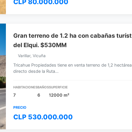
CLP 80.000.000
Gran terreno de 1.2 ha con cabañas turístic
del Elqui. $530MM
Varillar, Vicuña
Tricahue Propiedades tiene en venta terreno de 1,2 hectárea
directo desde la Ruta…
HABITACIONES
BAÑOS
SUPERFICIE
7
6
12000 m²
PRECIO
CLP 530.000.000