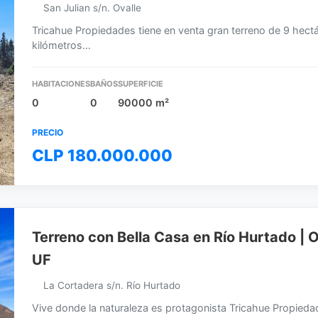
San Julian s/n. Ovalle
Tricahue Propiedades tiene en venta gran terreno de 9 hectá
kilómetros…
HABITACIONES
BAÑOS
SUPERFICIE
0
0
90000 m²
PRECIO
CLP 180.000.000
Terreno con Bella Casa en Río Hurtado | Or
UF
La Cortadera s/n. Río Hurtado
Vive donde la naturaleza es protagonista Tricahue Propiedad