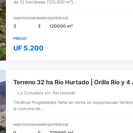
de 12 hectáreas (120.000 m²)…
HABITACIONES
BAÑOS
SUPERFICIE
3
3
120000 m²
PRECIO
UF 5.200
Terreno 32 ha Río Hurtado | Orilla Río y
La Cortadera s/n. Río Hurtado
Tricahue Propiedades tiene en venta un espectacular terren
la comuna de…
HABITACIONES
BAÑOS
SUPERFICIE
0
0
320000 m²