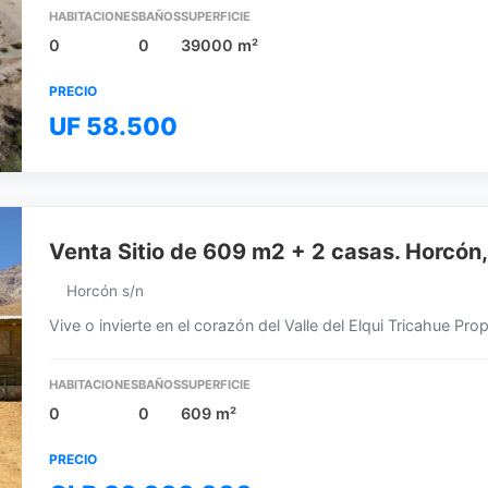
HABITACIONES
BAÑOS
SUPERFICIE
0
0
39000 m²
PRECIO
UF 58.500
Venta Sitio de 609 m2 + 2 casas. Horcón,
Horcón s/n
Vive o invierte en el corazón del Valle del Elqui Tricahue P
HABITACIONES
BAÑOS
SUPERFICIE
0
0
609 m²
PRECIO