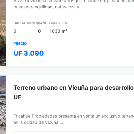
Vive o invierte en el Valle del Elqui Tricahue Propiedades p
buscan tranquilidad, naturaleza y…
HABITACIONES
BAÑOS
SUPERFICIE
0
0
1030 m²
PRECIO
UF 3.090
Terreno urbano en Vicuña para desarrollo
UF
Tricahue Propiedades presenta en venta un exclusivo terre
en la ciudad de Vicuña,…