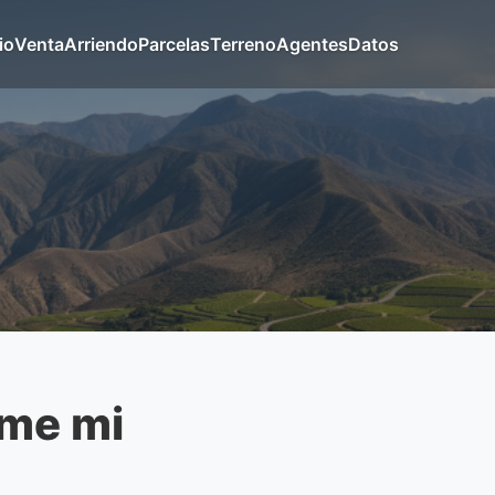
io
Venta
Arriendo
Parcelas
Terreno
Agentes
Datos
eme mi