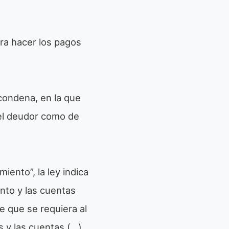
ara hacer los pagos
condena, en la que
del deudor como de
ento”, la ley indica
nto y las cuentas
de que se requiera al
s y las cuentas (…)