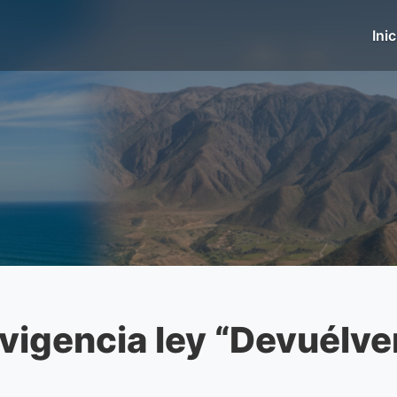
Inic
 vigencia ley “Devuélv