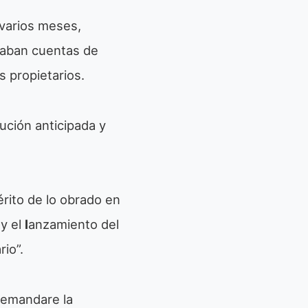
 varios meses,
laban cuentas de
 propietarios.
ución anticipada y
érito de lo obrado en
 y el
l
anzamiento del
io”.
demandare la