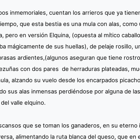
pos inmemoriales, cuentan los arrieros que ya tiene
tiempo, que esta bestia es una mula con alas, como 
ga, pero en versión Elquina, (opuesta al mítico cabal
ba mágicamente de sus huellas), de pelaje rosillo, u
brasas ardientes,(algunos aseguran que tiene rostro
ezuñas con dos pares de herraduras plateadas, m
ula, alzando su vuelo desde los encarpados picachos 
ndo sus alas inmensas perdiéndose por alguna de la
del valle elquino.
scansos que se toman los ganaderos, en su eterno ir
eversa, alimentando la ruta blanca del queso, que en e