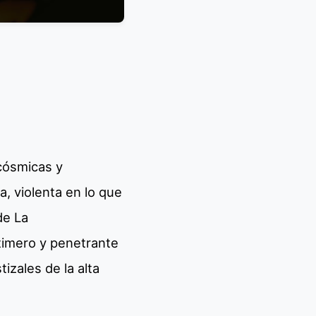
 cósmicas y
, violenta en lo que
de La
stimero y penetrante
izales de la alta