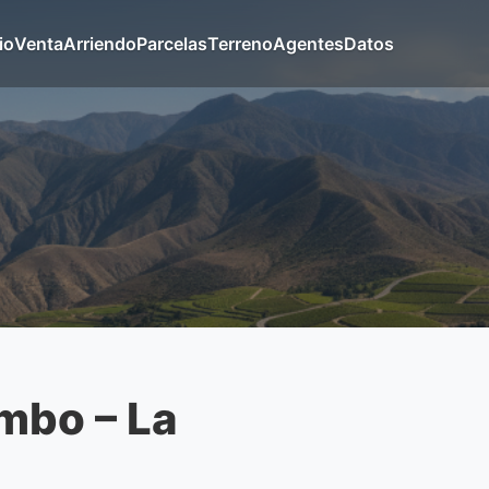
io
Venta
Arriendo
Parcelas
Terreno
Agentes
Datos
mbo – La