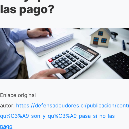
las pago?
Enlace original
autor:
https://defensadeudores.cl/publicacion/cont
qu%C3%A9-son-y-qu%C3%A9-pasa-si-no-las-
pago