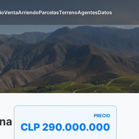
io
Venta
Arriendo
Parcelas
Terreno
Agentes
Datos
PRECIO
ina
CLP 290.000.000