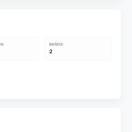
S:
BAÑOS:
2