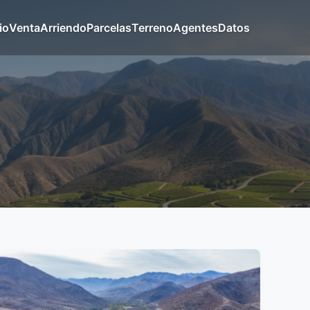
io
Venta
Arriendo
Parcelas
Terreno
Agentes
Datos