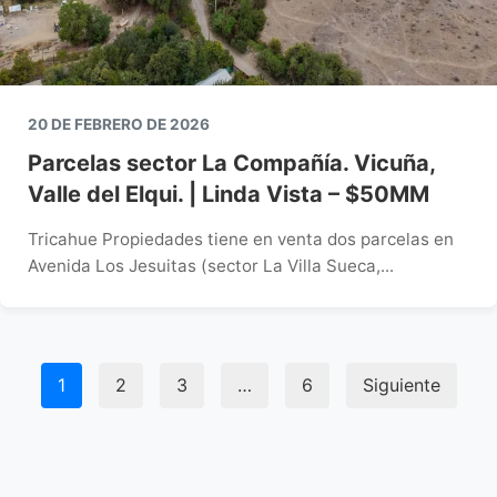
20 DE FEBRERO DE 2026
Parcelas sector La Compañía. Vicuña,
Valle del Elqui. | Linda Vista – $50MM
Tricahue Propiedades tiene en venta dos parcelas en
Avenida Los Jesuitas (sector La Villa Sueca,...
Paginación
1
2
3
…
6
Siguiente
de
entradas