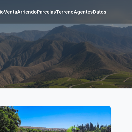
io
Venta
Arriendo
Parcelas
Terreno
Agentes
Datos